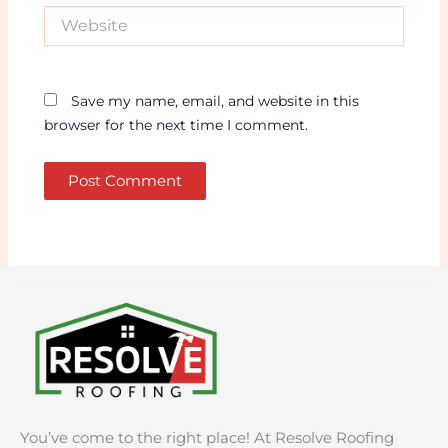
Website
Save my name, email, and website in this
browser for the next time I comment.
You’ve come to the right place! At Resolve Roofing