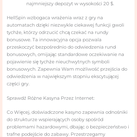
najmniejszy depozyt w wysokości 20 $.
HellSpin wzbogaca wrażenia wraz z gry na
automatach dzięki niezwykle ciekawej funkcji gwoli
tychże, którzy odrzucić chcą czekać na rundy
bonusowe. Ta innowacyjna opcja pozwala
przeskoczyć bezpośrednio do odwiedzenia rund
bonusowych, omijając standardowe oczekiwanie na
pojawienie się tychże nieuchwytnych symboli
bonusowych. Zapewnia Wam możliwość przejścia do
odwiedzenia w największym stopniu ekscytującej
części gry.
Sprawdź Różne Kasyna Przez Internet:
Co Więcej, doświadczone kasyno zapewnia odnośniki
do strukturze wspierających osoby spośród
problemami hazardowymi, dbając o bezpieczeństwo i
trafne podejście do zabawy. Przestrzegamy