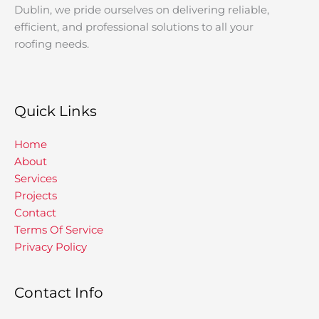
Dublin, we pride ourselves on delivering reliable,
efficient, and professional solutions to all your
roofing needs.
Quick Links
Home
About
Services
Projects
Contact
Terms Of Service
Privacy Policy
Contact Info