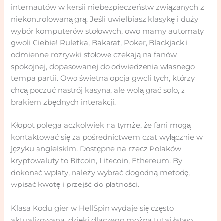
internautów w kersii niebezpieczeństw związanych z
niekontrolowaną grą. Jeśli uwielbiasz klasykę i duży
wybór komputerów stołowych, owo mamy automaty
gwoli Ciebie! Ruletka, Bakarat, Poker, Blackjack i
odmienne rozrywki stołowe czekają na fanów
spokojnej, dopasowanej do odwiedzenia własnego
tempa partii. Owo świetna opcja gwoli tych, którzy
chcą poczuć nastrój kasyna, ale wolą grać solo, z
brakiem zbędnych interakcji.
Kłopot polega aczkolwiek na tymże, że fani mogą
kontaktować się za pośrednictwem czat wyłącznie w
języku angielskim. Dostępne na rzecz Polaków
kryptowaluty to Bitcoin, Litecoin, Ethereum. By
dokonać wpłaty, należy wybrać dogodną metodę,
wpisać kwotę i przejść do płatności.
Klasa Kodu gier w HellSpin wydaje się często
aktualizowana, dzięki dlaczego można tutaj łatwo