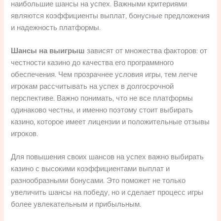
наибольшие шансы на успех. Важными критериями
являются коэффициенты выплат, бонусные предложения
и надежность платформы.
Шансы на выигрыш
зависят от множества факторов: от
честности казино до качества его программного
обеспечения. Чем прозрачнее условия игры, тем легче
игрокам рассчитывать на успех в долгосрочной
перспективе. Важно понимать, что не все платформы
одинаково честны, и именно поэтому стоит выбирать
казино, которое имеет лицензии и положительные отзывы
игроков.
Для повышения своих шансов на успех важно выбирать
казино с высокими коэффициентами выплат и
разнообразными бонусами. Это поможет не только
увеличить шансы на победу, но и сделает процесс игры
более увлекательным и прибыльным.