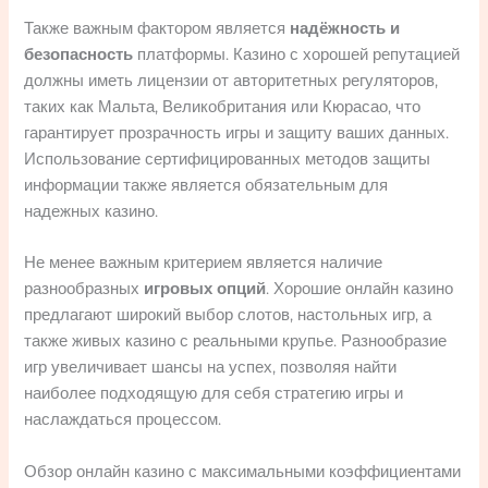
Также важным фактором является
надёжность и
безопасность
платформы. Казино с хорошей репутацией
должны иметь лицензии от авторитетных регуляторов,
таких как Мальта, Великобритания или Кюрасао, что
гарантирует прозрачность игры и защиту ваших данных.
Использование сертифицированных методов защиты
информации также является обязательным для
надежных казино.
Не менее важным критерием является наличие
разнообразных
игровых опций
. Хорошие онлайн казино
предлагают широкий выбор слотов, настольных игр, а
также живых казино с реальными крупье. Разнообразие
игр увеличивает шансы на успех, позволяя найти
наиболее подходящую для себя стратегию игры и
наслаждаться процессом.
Обзор онлайн казино с максимальными коэффициентами