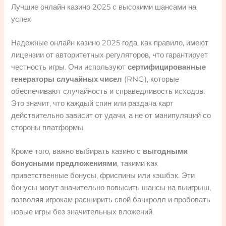
Лучшие онлайн казино 2025 с высокими шансами на
успех
Надежные онлайн казино 2025 года, как правило, имеют
лицензии от авторитетных регуляторов, что гарантирует
честность игры. Они используют
сертифицированные
генераторы случайных чисел
(RNG), которые
обеспечивают случайность и справедливость исходов.
Это значит, что каждый спин или раздача карт
действительно зависит от удачи, а не от манипуляций со
стороны платформы.
Кроме того, важно выбирать казино с
выгодными
бонусными предложениями
, такими как
приветственные бонусы, фриспины или кэшбэк. Эти
бонусы могут значительно повысить шансы на выигрыш,
позволяя игрокам расширить свой банкролл и пробовать
новые игры без значительных вложений.