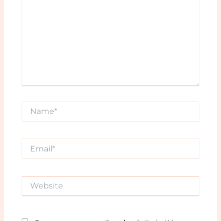
Name*
Email*
Website