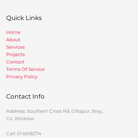
Quick Links
Home
About
Services
Projects
Contact
Terms Of Service
Privacy Policy
Contact Info
Address: Southern Cross Rd, Giltspur, Bray,
Co. Wicklow
Call: 01 6618274