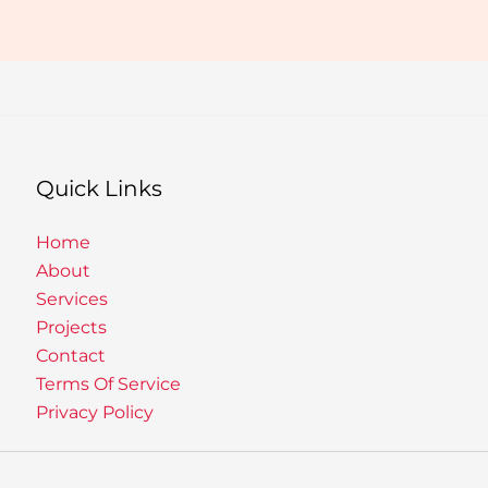
Quick Links
Home
About
Services
Projects
Contact
Terms Of Service
Privacy Policy