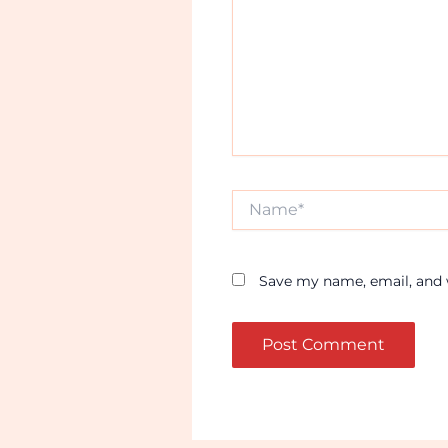
Name*
Save my name, email, and w