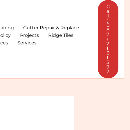
C
a
ll:
(
0
eaning
Gutter Repair & Replace
8
7
olicy
Projects
Ridge Tiles
)
ices
Services
2
1
6
1
5
9
2