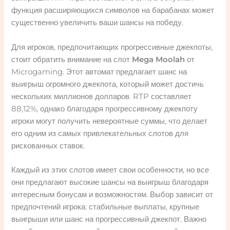
функция расширяющихся символов на барабанах может
существенно увеличить ваши шансы на победу.
Для игроков, предпочитающих прогрессивные джекпоты,
стоит обратить внимание на слот
Mega Moolah
от
Microgaming. Этот автомат предлагает шанс на
выигрыш огромного джекпота, который может достичь
нескольких миллионов долларов. RTP составляет
88,12%, однако благодаря прогрессивному джекпоту
игроки могут получить невероятные суммы, что делает
его одним из самых привлекательных слотов для
рискованных ставок.
Каждый из этих слотов имеет свои особенности, но все
они предлагают высокие шансы на выигрыш благодаря
интересным бонусам и возможностям. Выбор зависит от
предпочтений игрока: стабильные выплаты, крупные
выигрыши или шанс на прогрессивный джекпот. Важно