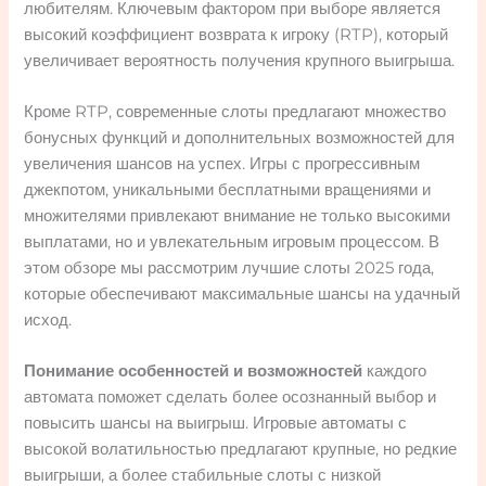
любителям. Ключевым фактором при выборе является
высокий коэффициент возврата к игроку (RTP), который
увеличивает вероятность получения крупного выигрыша.
Кроме RTP, современные слоты предлагают множество
бонусных функций и дополнительных возможностей для
увеличения шансов на успех. Игры с прогрессивным
джекпотом, уникальными бесплатными вращениями и
множителями привлекают внимание не только высокими
выплатами, но и увлекательным игровым процессом. В
этом обзоре мы рассмотрим лучшие слоты 2025 года,
которые обеспечивают максимальные шансы на удачный
исход.
Понимание особенностей и возможностей
каждого
автомата поможет сделать более осознанный выбор и
повысить шансы на выигрыш. Игровые автоматы с
высокой волатильностью предлагают крупные, но редкие
выигрыши, а более стабильные слоты с низкой