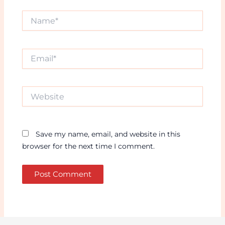
Name*
Email*
Website
Save my name, email, and website in this
browser for the next time I comment.