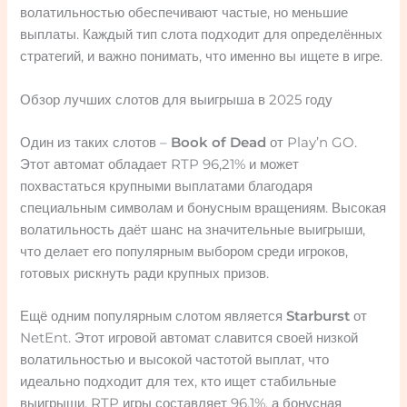
волатильностью обеспечивают частые, но меньшие
выплаты. Каждый тип слота подходит для определённых
стратегий, и важно понимать, что именно вы ищете в игре.
Обзор лучших слотов для выигрыша в 2025 году
Один из таких слотов –
Book of Dead
от Play’n GO.
Этот автомат обладает RTP 96,21% и может
похвастаться крупными выплатами благодаря
специальным символам и бонусным вращениям. Высокая
волатильность даёт шанс на значительные выигрыши,
что делает его популярным выбором среди игроков,
готовых рискнуть ради крупных призов.
Ещё одним популярным слотом является
Starburst
от
NetEnt. Этот игровой автомат славится своей низкой
волатильностью и высокой частотой выплат, что
идеально подходит для тех, кто ищет стабильные
выигрыши. RTP игры составляет 96,1%, а бонусная