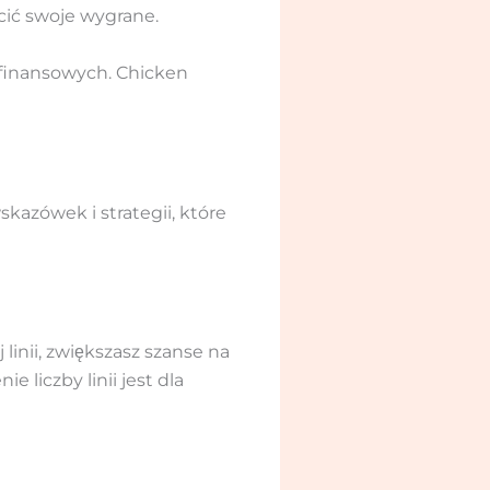
cić swoje wygrane.
 finansowych. Chicken
kazówek i strategii, które
linii, zwiększasz szanse na
 liczby linii jest dla