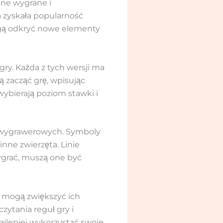
jne wygrane i
a zyskała popularność
gą odkryć nowe elementy
ry. Każda z tych wersji ma
 zacząć grę, wpisując
ybierają poziom stawki i
ii wygrawerowych. Symboly
inne zwierzęta. Linie
ygrać, muszą one być
e mogą zwiększyć ich
zytania reguł gry i
ajlepiej wykorzystać swoje