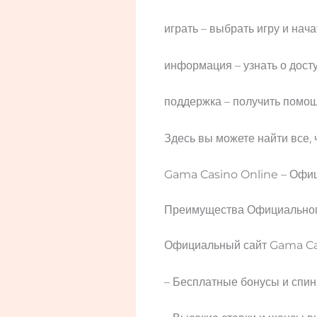
играть – выбрать игру и нача
информация – узнать о досту
поддержка – получить помо
Здесь вы можете найти все, 
Gama Casino Online – Офи
Преимущества Официальног
Официальный сайт Gama Cas
– Бесплатные бонусы и спин