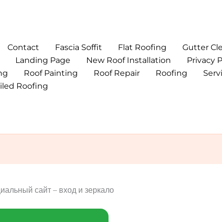
Contact
Fascia Soffit
Flat Roofing
Gutter Cl
Landing Page
New Roof Installation
Privacy P
ng
Roof Painting
Roof Repair
Roofing
Serv
iled Roofing
альный сайт – вход и зеркало