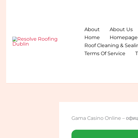
Skip
to
content
About
About Us
Home
Homepage
Roof Cleaning & Seali
Terms Of Service
T
Gama Casino Online – офици