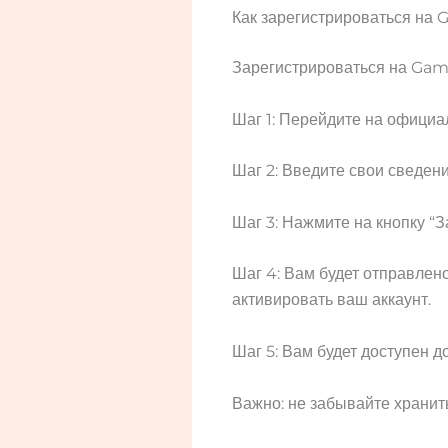
Как зарегистрироваться на
Зарегистрироваться на Gama
Шаг 1: Перейдите на офици
Шаг 2: Введите свои сведени
Шаг 3: Нажмите на кнопку “
Шаг 4: Вам будет отправлен
активировать ваш аккаунт.
Шаг 5: Вам будет доступен 
Важно: не забывайте хранить