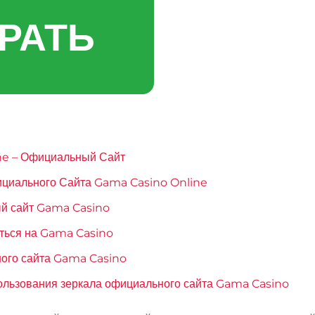
ГРАТЬ
ne – Официальный Сайт
циального Сайта Gama Casino Online
й сайт Gama Casino
аться на Gama Casino
ого сайта Gama Casino
льзования зеркала официального сайта Gama Casino