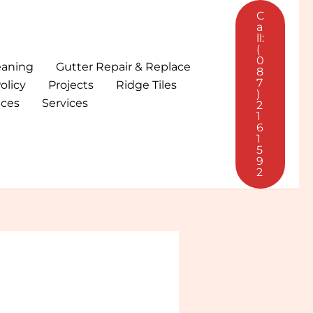
C
a
ll:
(
0
eaning
Gutter Repair & Replace
8
7
olicy
Projects
Ridge Tiles
)
ices
Services
2
1
6
1
5
9
2