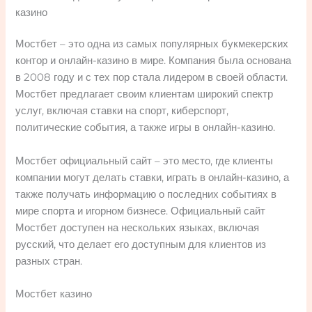
казино
Мостбет – это одна из самых популярных букмекерских
контор и онлайн-казино в мире. Компания была основана
в 2008 году и с тех пор стала лидером в своей области.
Мостбет предлагает своим клиентам широкий спектр
услуг, включая ставки на спорт, киберспорт,
политические события, а также игры в онлайн-казино.
Мостбет официальный сайт – это место, где клиенты
компании могут делать ставки, играть в онлайн-казино, а
также получать информацию о последних событиях в
мире спорта и игорном бизнесе. Официальный сайт
Мостбет доступен на нескольких языках, включая
русский, что делает его доступным для клиентов из
разных стран.
Мостбет казино