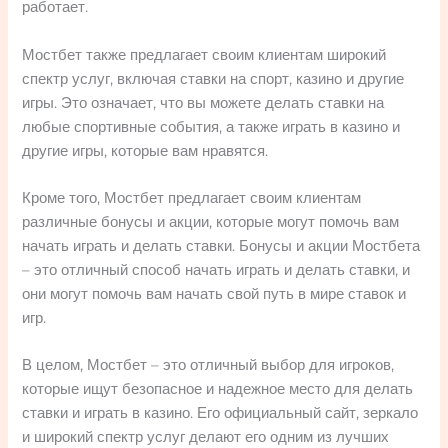
работает.
Мостбет также предлагает своим клиентам широкий
спектр услуг, включая ставки на спорт, казино и другие
игры. Это означает, что вы можете делать ставки на
любые спортивные события, а также играть в казино и
другие игры, которые вам нравятся.
Кроме того, Мостбет предлагает своим клиентам
различные бонусы и акции, которые могут помочь вам
начать играть и делать ставки. Бонусы и акции Мостбета
– это отличный способ начать играть и делать ставки, и
они могут помочь вам начать свой путь в мире ставок и
игр.
В целом, Мостбет – это отличный выбор для игроков,
которые ищут безопасное и надежное место для делать
ставки и играть в казино. Его официальный сайт, зеркало
и широкий спектр услуг делают его одним из лучших