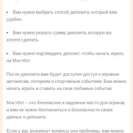
Вам нужно выбрать способ депозита, который вам
удобен.
Вам нужно указать сумму депозита, которую вы
хотите сделать.
Вам нужно подтвердить депозит, чтобы начать играть
на Мостбет.
После депозита вам будет доступен доступ к игровым
автоматам, лотереям и спортивным событиям. Вам можно
начать играть и ставить на свои любимые события.
Мостбет – это безопасное и надежное место для игроков,
и вам не нужно беспокоиться о безопасности своих
данных и депозита.
Если у вас возникнут вопросы или проблемы, вам можно