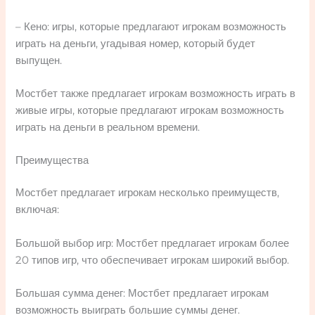
– Кено: игры, которые предлагают игрокам возможность
играть на деньги, угадывая номер, который будет
выпущен.
Мостбет также предлагает игрокам возможность играть в
живые игры, которые предлагают игрокам возможность
играть на деньги в реальном времени.
Преимущества
Мостбет предлагает игрокам несколько преимуществ,
включая:
Большой выбор игр: Мостбет предлагает игрокам более
20 типов игр, что обеспечивает игрокам широкий выбор.
Большая сумма денег: Мостбет предлагает игрокам
возможность выиграть большие суммы денег.