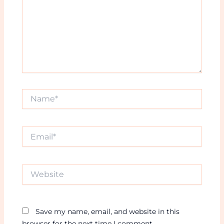
Name*
Email*
Website
Save my name, email, and website in this
browser for the next time I comment.