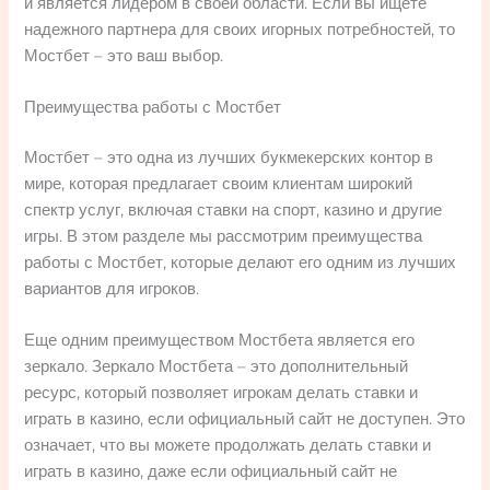
и является лидером в своей области. Если вы ищете
надежного партнера для своих игорных потребностей, то
Мостбет – это ваш выбор.
Преимущества работы с Мостбет
Мостбет – это одна из лучших букмекерских контор в
мире, которая предлагает своим клиентам широкий
спектр услуг, включая ставки на спорт, казино и другие
игры. В этом разделе мы рассмотрим преимущества
работы с Мостбет, которые делают его одним из лучших
вариантов для игроков.
Еще одним преимуществом Мостбета является его
зеркало. Зеркало Мостбета – это дополнительный
ресурс, который позволяет игрокам делать ставки и
играть в казино, если официальный сайт не доступен. Это
означает, что вы можете продолжать делать ставки и
играть в казино, даже если официальный сайт не