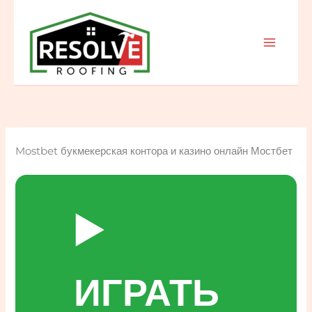
Skip
to
content
Mostbet букмекерская контора и казино онлайн Мостбет
▶️
ИГРАТЬ