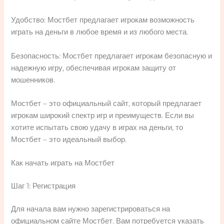
Удобство: Мостбет предлагает игрокам возможность
играть на деньги в любое время и из любого места.
Безопасность: Мостбет предлагает игрокам безопасную и
надежную игру, обеспечивая игрокам защиту от
мошенников.
Мостбет – это официальный сайт, который предлагает
игрокам широкий спектр игр и преимуществ. Если вы
хотите испытать свою удачу в играх на деньги, то
Мостбет – это идеальный выбор.
Как начать играть на Мостбет
Шаг 1: Регистрация
Для начала вам нужно зарегистрироваться на
официальном сайте Мостбет. Вам потребуется указать