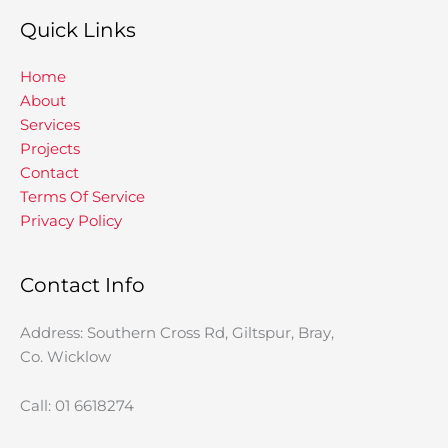
Quick Links
Home
About
Services
Projects
Contact
Terms Of Service
Privacy Policy
Contact Info
Address: Southern Cross Rd, Giltspur, Bray,
Co. Wicklow
Call: 01 6618274