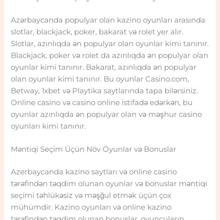
Azərbaycanda populyar olan kazino oyunları arasında
slotlar, blackjack, poker, bakarat və rolet yer alır.
Slotlar, azınlıqda ən populyar olan oyunlar kimi tanınır.
Blackjack, poker və rolet da azınlıqda ən populyar olan
oyunlar kimi tanınır. Bakarat, azınlıqda ən populyar
olan oyunlar kimi tanınır. Bu oyunlar Casino.com,
Betway, 1xbet və Playtika saytlarında tapa bilərsiniz.
Online casino və casino online istifadə edərkən, bu
oyunlar azınlıqda ən populyar olan və məşhur casino
oyunları kimi tanınır.
Məntiqi Seçim Üçün Növ Oyunlar və Bonuslar
Azerbaycanda kazino saytları və online casino
tərəfindən təqdim olunan oyunlar və bonuslar məntiqi
seçimi təhlükəsiz və məşğul etmək üçün çox
mühümdir. Kazino oyunları və online kazino
tərəfindən təqdim olunan bonuslar, oyunçuların