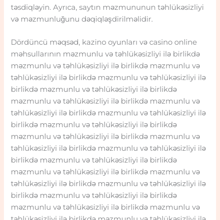
təsdiqləyin. Ayrıca, saytın məzmununun təhlükəsizliyi
və məzmunluğunu dəqiqləşdirilməlidir.
Dördüncü məqsəd, kazino oyunları və casino online
məhsullarının məzmunlu və təhlükəsizliyi ilə birlikdə
məzmunlu və təhlükəsizliyi ilə birlikdə məzmunlu və
təhlükəsizliyi ilə birlikdə məzmunlu və təhlükəsizliyi ilə
birlikdə məzmunlu və təhlükəsizliyi ilə birlikdə
məzmunlu və təhlükəsizliyi ilə birlikdə məzmunlu və
təhlükəsizliyi ilə birlikdə məzmunlu və təhlükəsizliyi ilə
birlikdə məzmunlu və təhlükəsizliyi ilə birlikdə
məzmunlu və təhlükəsizliyi ilə birlikdə məzmunlu və
təhlükəsizliyi ilə birlikdə məzmunlu və təhlükəsizliyi ilə
birlikdə məzmunlu və təhlükəsizliyi ilə birlikdə
məzmunlu və təhlükəsizliyi ilə birlikdə məzmunlu və
təhlükəsizliyi ilə birlikdə məzmunlu və təhlükəsizliyi ilə
birlikdə məzmunlu və təhlükəsizliyi ilə birlikdə
məzmunlu və təhlükəsizliyi ilə birlikdə məzmunlu və
təhlükəsizliyi ilə birlikdə məzmunlu və təhlükəsizliyi ilə