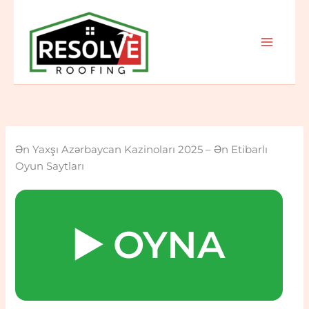
Skip
to
content
Ən Yaxşı Azərbaycan Kazinoları 2025 – Ən Etibarlı
Oyun Saytları
▶️ OYNA