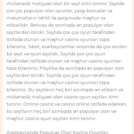
mütənasib maliyyəsi olan bir sayt kimi tanınır. Saytda
çox çox populyar olan oyunlar, yaxşı bonuslar və
məlumatların təhlili ilə qarşınıxda məşhur və
etibarlıdır. Betway da azınlıqda ən populyar olan
saytlardan biridir. Saytda çox çox oyun tərəfindən
istifadə olunan və məşhur casino oyunları tapa
bilərsiniz. 1xbet, azərbaycanlılar arasında da çox sevilen
bir sayt və oyun saytidir. Saytda çox çox oyun
tərəfindən istifadə olunan və məşhur casino oyunları
tapa bilərsiniz. Playtika da azınlıqda ən populyar olan
saytlardan biridir. Saytda çox çox oyun tərəfindən
istifadə olunan və məşhur casino oyunları tapa
bilərsiniz. Bu saytların heç biri azınlıqda ən etibarlı və
mütənasib maliyyəsi olan casino oyun saytları kimi
tanınır. Online casino və casino online istifadə edərkən,
bu saytların heç biri azınlıqda ən populyar olan və
məşhur casino oyun saytları kimi tanınır.
Azərbaycanda Populyar Olan Kazino Oyunları