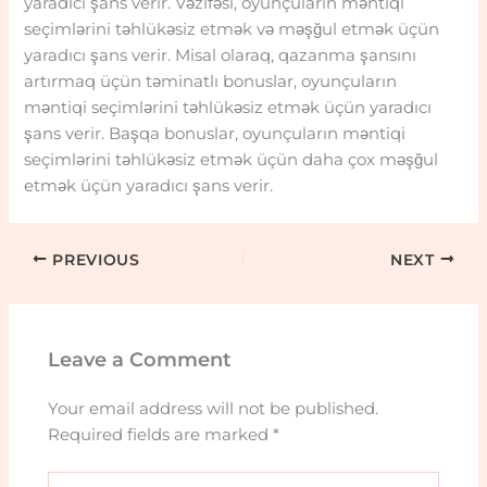
yaradıcı şans verir. Vəzifəsi, oyunçuların məntiqi
seçimlərini təhlükəsiz etmək və məşğul etmək üçün
yaradıcı şans verir. Misal olaraq, qazanma şansını
artırmaq üçün təminatlı bonuslar, oyunçuların
məntiqi seçimlərini təhlükəsiz etmək üçün yaradıcı
şans verir. Başqa bonuslar, oyunçuların məntiqi
seçimlərini təhlükəsiz etmək üçün daha çox məşğul
etmək üçün yaradıcı şans verir.
PREVIOUS
NEXT
Leave a Comment
Your email address will not be published.
Required fields are marked
*
Type