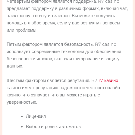
Четвертым фактором является поддержка. R7 casino
предлагает поддержку в различных формах, включая чат,
электронную почту и телефон. Вы можете получить
помощь в любое время, если у вас возникнут вопросы
или проблемы.
Пятым фактором является безопасность. R7 casino
использует современные технологии для обеспечения
безопасности игроков, включая шифрование и защиту
данных.
Шестым фактором является репутация. R7
r7 казино
casino имеет репутацию надежного и честного онлайн-
казино, что означает, что вы можете играть с
уверенностью.
Лицензия
Выбор игровых автоматов