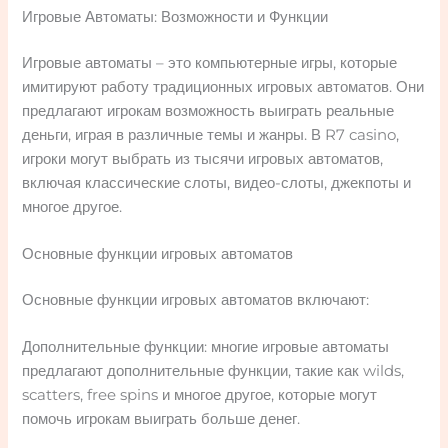
Игровые Автоматы: Возможности и Функции
Игровые автоматы – это компьютерные игры, которые
имитируют работу традиционных игровых автоматов. Они
предлагают игрокам возможность выиграть реальные
деньги, играя в различные темы и жанры. В R7 casino,
игроки могут выбрать из тысячи игровых автоматов,
включая классические слоты, видео-слоты, джекпоты и
многое другое.
Основные функции игровых автоматов
Основные функции игровых автоматов включают:
Дополнительные функции: многие игровые автоматы
предлагают дополнительные функции, такие как wilds,
scatters, free spins и многое другое, которые могут
помочь игрокам выиграть больше денег.