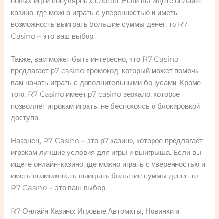
новых игр и популярных слотов. Если вы ищете онлайн-
казино, где можно играть с уверенностью и иметь
возможность выиграть большие суммы денег, то R7
Casino – это ваш выбор.
Также, вам может быть интересно, что R7 Casino
предлагает р7 casino промокод, который может помочь
вам начать играть с дополнительными бонусами. Кроме
того, R7 Casino имеет р7 casino зеркало, которое
позволяет игрокам играть, не беспокоясь о блокировкой
доступа.
Наконец, R7 Casino – это р7 казино, которое предлагает
игрокам лучшие условия для игры и выигрыша. Если вы
ищете онлайн-казино, где можно играть с уверенностью и
иметь возможность выиграть большие суммы денег, то
R7 Casino – это ваш выбор.
R7 Онлайн Казино: Игровые Автоматы, Новинки и