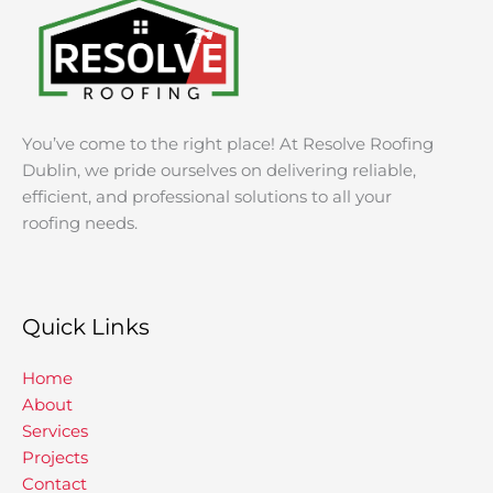
You’ve come to the right place! At Resolve Roofing
Dublin, we pride ourselves on delivering reliable,
efficient, and professional solutions to all your
roofing needs.
Quick Links
Home
About
Services
Projects
Contact