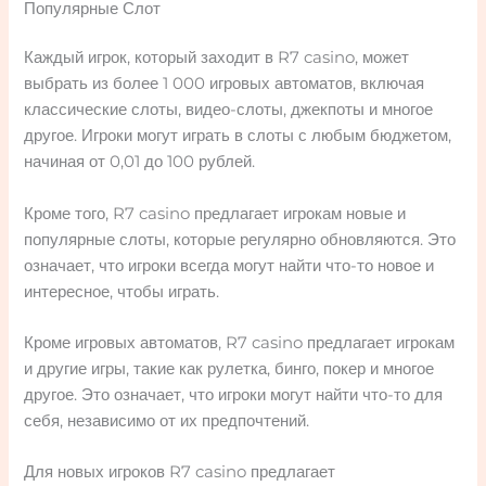
Популярные Слот
Каждый игрок, который заходит в R7 casino, может
выбрать из более 1 000 игровых автоматов, включая
классические слоты, видео-слоты, джекпоты и многое
другое. Игроки могут играть в слоты с любым бюджетом,
начиная от 0,01 до 100 рублей.
Кроме того, R7 casino предлагает игрокам новые и
популярные слоты, которые регулярно обновляются. Это
означает, что игроки всегда могут найти что-то новое и
интересное, чтобы играть.
Кроме игровых автоматов, R7 casino предлагает игрокам
и другие игры, такие как рулетка, бинго, покер и многое
другое. Это означает, что игроки могут найти что-то для
себя, независимо от их предпочтений.
Для новых игроков R7 casino предлагает