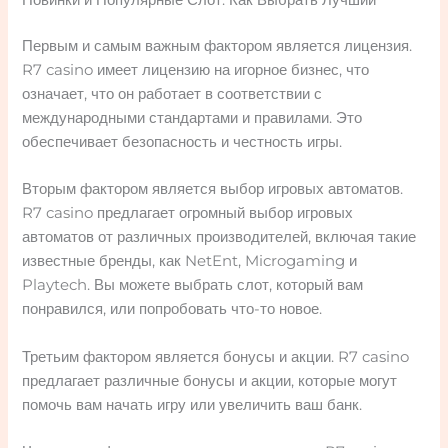
Новинки и Популярные Слот: Как Выбрать Лучший
Первым и самым важным фактором является лицензия.
R7 casino имеет лицензию на игорное бизнес, что
означает, что он работает в соответствии с
международными стандартами и правилами. Это
обеспечивает безопасность и честность игры.
Вторым фактором является выбор игровых автоматов.
R7 casino предлагает огромный выбор игровых
автоматов от различных производителей, включая такие
известные бренды, как NetEnt, Microgaming и
Playtech. Вы можете выбрать слот, который вам
понравился, или попробовать что-то новое.
Третьим фактором является бонусы и акции. R7 casino
предлагает различные бонусы и акции, которые могут
помочь вам начать игру или увеличить ваш банк.