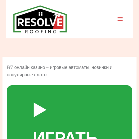
Skip
to
content
R7 онлайн казино – игровые автоматы, новинки и
популярные слоты
▶️
ИГРАТЬ