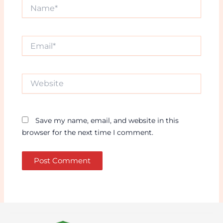
Name*
Email*
Website
Save my name, email, and website in this
browser for the next time I comment.