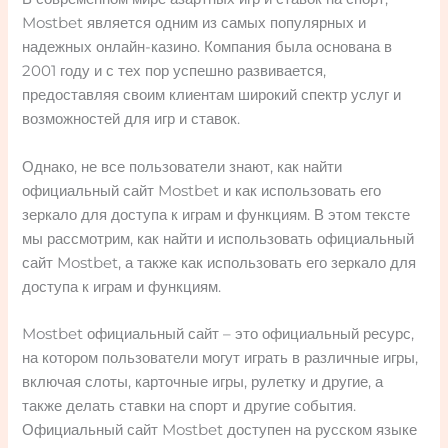
Mostbet является одним из самых популярных и
надежных онлайн-казино. Компания была основана в
2001 году и с тех пор успешно развивается,
предоставляя своим клиентам широкий спектр услуг и
возможностей для игр и ставок.
Однако, не все пользователи знают, как найти
официальный сайт Mostbet и как использовать его
зеркало для доступа к играм и функциям. В этом тексте
мы рассмотрим, как найти и использовать официальный
сайт Mostbet, а также как использовать его зеркало для
доступа к играм и функциям.
Mostbet официальный сайт – это официальный ресурс,
на котором пользователи могут играть в различные игры,
включая слоты, карточные игры, рулетку и другие, а
также делать ставки на спорт и другие события.
Официальный сайт Mostbet доступен на русском языке