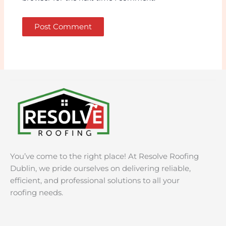
You’ve come to the right place! At Resolve Roofing
Dublin, we pride ourselves on delivering reliable,
efficient, and professional solutions to all your
roofing needs.