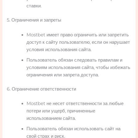
ставки.
5. Ограничения и запреты
Mostbet имеет право ограничить или запретить
доступ к сайту пользователю, если он нарушает
условия использования сайта.
Пользователь обязан следовать правилам и
условиям использования сайта, чтобы избежать
ограничения или запрета доступа.
6. Ограничение ответственности
Mostbet не несет ответственности за любые
потери или ущерб, причиненные
использованием сайта.
Пользователь обязан использовать сайт на
свой страх и риск.