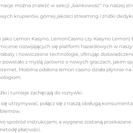
macje można znaleźć w sekcji „bankowość“ na naszej st
wych krupierów, górnej jakości streaming i zniżki dedy
e jako Lemon Kasyno, LemonCasino czy Kasyno Lemon) t
icznie rozwijających się platform hazardowych w naszym
 rabaty i nowoczesne technologie, oferując doświadczen
re powstało z myślą zarówno o nowych graczach, jakim 
nternet. Mobilna odsłona lemon casino działa płynnie n
ologiom.
ki i turnieje zachęcają do rozrywki.
e się utrzymywać, połącz się z naszą obsługą konsumenta
oblemów.
wo spośród instrukcjami, a wygrane zostaną przekazan
metodę płatności.