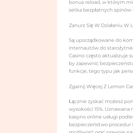
bonus reload, w którym mi
setka bezpłatnych spinów 
Zanurz Się W Działaniu W L
Są uporządkowane do kompu
internautów do starożytne
Casino często aktualizuje 
by zapewnić bezpieczeństwo
funkcje, tego typu jak per
Zgarnij Więcej Z Lemon Ca
Łącznie zyskać możesz pon
wysokości 15%. Uznawana 
kasyno online usługi podleg
bezpieczeństwo procedur s
możliwość grać prawnie na 