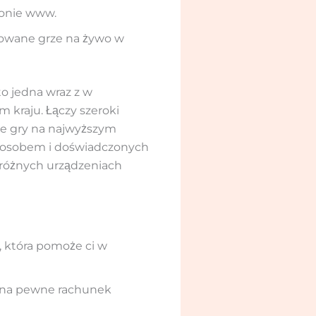
ronie www.
kowane grze na żywo w
o jedna wraz z w
 kraju. Łączy szeroki
ie gry na najwyższym
sposobem i doświadczonych
a różnych urządzeniach
, która pomoże ci w
e na pewne rachunek