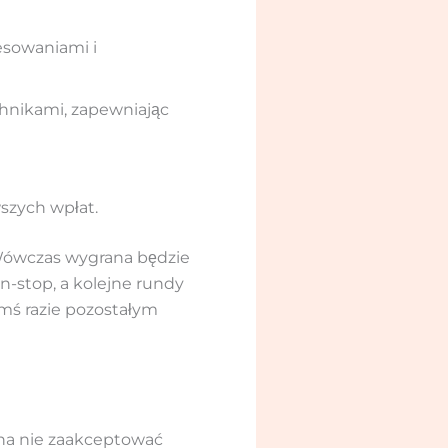
esowaniami i
hnikami, zapewniając
szych wpłat.
 Wówczas wygrana będzie
n-stop, a kolejne rundy
imś razie pozostałym
ha nie zaakceptować