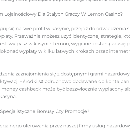
m Lojalnościowy Dla Stałych Graczy W Lemon Casino?
uj się na swe profil w kasynie, przejdź do odwiedzenia se
łaty. Przeważnie możesz użyć identycznej strategie, kt
eśli wygrasz w kasynie Lemon, wygrane zostaną zaksię
dokonać wypłaty w kilku łatwych krokach przez interne
dzenia zaznajomienia się z dostępnymi grami hazardow
tywacji – środki są odruchowo dodawane do konta ba
al money cashback może być bezzwłocznie wypłacony al
kasyna.
Specjalistyczne Bonusy Czy Promocje?
 legalnego oferowania przez naszej firmy usług hazardo