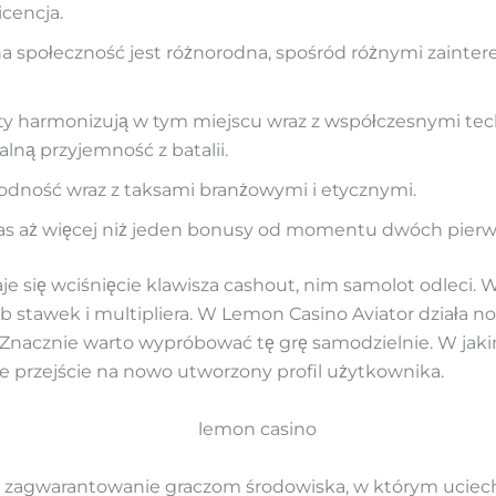
cencja.
na społeczność jest różnorodna, spośród różnymi zainter
y harmonizują w tym miejscu wraz z współczesnymi tec
lną przyjemność z batalii.
dność wraz z taksami branżowymi i etycznymi.
s aż więcej niż jeden bonusy od momentu dwóch pierw
e się wciśnięcie klawisza cashout, nim samolot odleci.
b stawek i multipliera. W Lemon Casino Aviator działa no
ej. Znacznie warto wypróbować tę grę samodzielnie. W jak
e przejście na nowo utworzony profil użytkownika.
 zagwarantowanie graczom środowiska, w którym uciec