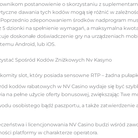
tkownikom postanowienie o skorzystaniu z suplementar
ytyczne dawania tych kodów mogą się różnić w zależno
 Poprzednio zdeponowaniem środków nadprogram musi
sz 5 dzionki na spełnienie wymagań, a maksymalna kwota 
uje doskonałe doświadczenie gry na urządzeniach mobil
stemu Android, lub iOS.
zystać Spośród Kodów Zniżkowych Nv Kasyno
akomity slot, który posiada sensowne RTP – żadna pułapk
ód kodów rabatowych w NV Casino wydaje się być szybk
ia na pełne użycie oferty bonusowej, zwiększając Twe m
dowodu osobistego bądź paszportu, a także zatwierdzenie
eczeństwa i licencjonowania NV Casino budzi wśród za
ości platformy w charakterze operatora.