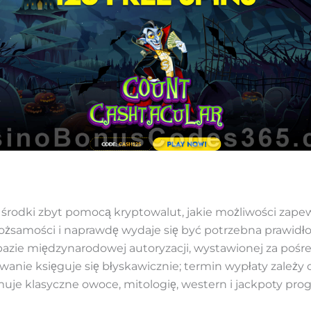
 środki zbyt pomocą kryptowalut, jakie możliwości zape
ożsamości i naprawdę wydaje się być potrzebna prawidło
a bazie międzynarodowej autoryzacji, wystawionej za p
wanie księguje się błyskawicznie; termin wypłaty zależy
uje klasyczne owoce, mitologię, western i jackpoty pro