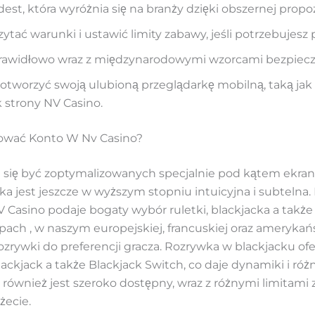
st, która wyróżnia się na branży dzięki obszernej propo
zytać warunki i ustawić limity zabawy, jeśli potrzebujesz
prawidłowo wraz z międzynarodowymi wzorcami bezpiecze
worzyć swoją ulubioną przeglądarkę mobilną, taką jak C
k strony NV Casino.
rować Konto W Nv Casino?
się być zoptymalizowanych specjalnie pod kątem ekran
wka jest jeszcze w wyższym stopniu intuicyjna i subtelna
asino podaje bogaty wybór ruletki, blackjacka a także 
pach , w naszym europejskiej, francuskiej oraz amerykańs
zrywki do preferencji gracza. Rozrywka w blackjacku of
ackjack a także Blackjack Switch, co daje dynamiki i róż
, również jest szeroko dostępny, wraz z różnymi limitami
żecie.