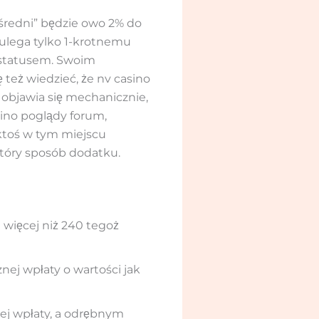
średni” będzie owo 2% do
ulega tylko 1-krotnemu
 statusem. Swoim
 też wiedzieć, że nv casino
objawia się mechanicznie,
sino poglądy forum,
 ktoś w tym miejscu
który sposób dodatku.
 więcej niż 240 tegoż
nej wpłaty o wartości jak
ej wpłaty, a odrębnym