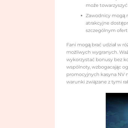
może towarzyszyć 
Zawodnicy mogą m
atrakcyjne dostęp
szczególnym ofer
Fani mogą brać udział w ró
możliwych wygranych. Ważn
wykorzystać bonusy bez ko
wspólnoty, wzbogacając o
promocyjnych kasyna NV mo
warunki związane z tymi ra