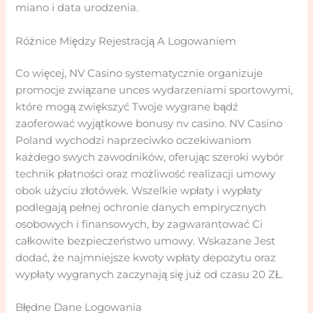
miano i data urodzenia.
Różnice Między Rejestracją A Logowaniem
Co więcej, NV Casino systematycznie organizuje
promocje związane unces wydarzeniami sportowymi,
które mogą zwiększyć Twoje wygrane bądź
zaoferować wyjątkowe bonusy nv casino. NV Casino
Poland wychodzi naprzeciwko oczekiwaniom
każdego swych zawodników, oferując szeroki wybór
technik płatności oraz możliwość realizacji umowy
obok użyciu złotówek. Wszelkie wpłaty i wypłaty
podlegają pełnej ochronie danych empirycznych
osobowych i finansowych, by zagwarantować Ci
całkowite bezpieczeństwo umowy. Wskazane Jest
dodać, że najmniejsze kwoty wpłaty depozytu oraz
wypłaty wygranych zaczynają się już od czasu 20 ZŁ.
Błędne Dane Logowania