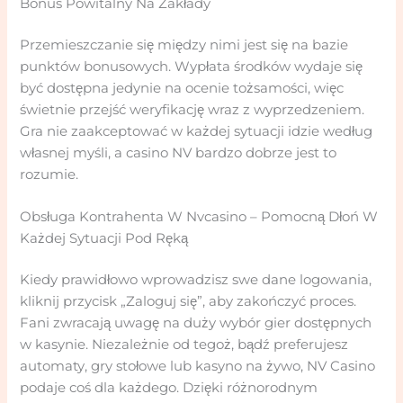
Bonus Powitalny Na Zakłady
Przemieszczanie się między nimi jest się na bazie
punktów bonusowych. Wypłata środków wydaje się
być dostępna jedynie na ocenie tożsamości, więc
świetnie przejść weryfikację wraz z wyprzedzeniem.
Gra nie zaakceptować w każdej sytuacji idzie według
własnej myśli, a casino NV bardzo dobrze jest to
rozumie.
Obsługa Kontrahenta W Nvcasino – Pomocną Dłoń W
Każdej Sytuacji Pod Ręką
Kiedy prawidłowo wprowadzisz swe dane logowania,
kliknij przycisk „Zaloguj się”, aby zakończyć proces.
Fani zwracają uwagę na duży wybór gier dostępnych
w kasynie. Niezależnie od tegoż, bądź preferujesz
automaty, gry stołowe lub kasyno na żywo, NV Casino
podaje coś dla każdego. Dzięki różnorodnym