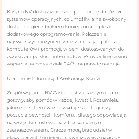
Kasyno NV dostosowało swoją platformę do różnych
systemów operacyjnych, co umożliwia na swobodny
dostęp do gier z brakiem konieczności aplikacji
dodatkowego oprogramowania. Połączenie
najświeższych inżynierii wraz z atrakcyjną ofertą
komputerów i promocji, w pełni dostosowanych do
oczekiwań polskich internautów. W nv online casino
wsparcie fachowa działa 24/7 i naprawdę reaguje.
Utajnianie Informacji I Asekuracja Konta
Zespół wsparcia NV Casino jest za każdym razem
gotowy, aby pomóc w każdej kwestii. Rozumieją,
jakim sposobem ważne wydaje się dla graczy
poczucie pewności i komfortu, dlatego odpowiadają
na wszystkie testowania z troską i pełnym
zaangażowaniem. Gracze mogą brać udział w
ekscytujących turniejach i rywalizować o nagrody