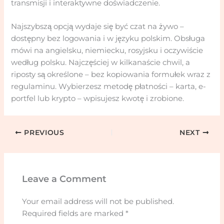
transmisji i interaktywne doświadczenie.
Najszybszą opcją wydaje się być czat na żywo –
dostępny bez logowania i w języku polskim. Obsługa
mówi na angielsku, niemiecku, rosyjsku i oczywiście
według polsku. Najczęściej w kilkanaście chwil, a
riposty są określone – bez kopiowania formułek wraz z
regulaminu. Wybierzesz metodę płatności – karta, e-
portfel lub krypto – wpisujesz kwotę i zrobione.
PREVIOUS
NEXT
Leave a Comment
Your email address will not be published.
Required fields are marked
*