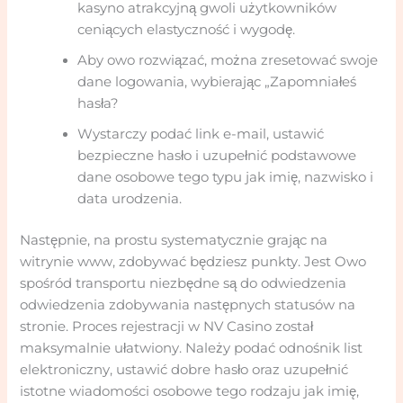
kasyno atrakcyjną gwoli użytkowników
ceniących elastyczność i wygodę.
Aby owo rozwiązać, można zresetować swoje
dane logowania, wybierając „Zapomniałeś
hasła?
Wystarczy podać link e-mail, ustawić
bezpieczne hasło i uzupełnić podstawowe
dane osobowe tego typu jak imię, nazwisko i
data urodzenia.
Następnie, na prostu systematycznie grając na
witrynie www, zdobywać będziesz punkty. Jest Owo
spośród transportu niezbędne są do odwiedzenia
odwiedzenia zdobywania następnych statusów na
stronie. Proces rejestracji w NV Casino został
maksymalnie ułatwiony. Należy podać odnośnik list
elektroniczny, ustawić dobre hasło oraz uzupełnić
istotne wiadomości osobowe tego rodzaju jak imię,