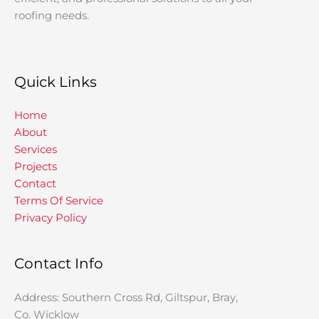
roofing needs.
Quick Links
Home
About
Services
Projects
Contact
Terms Of Service
Privacy Policy
Contact Info
Address: Southern Cross Rd, Giltspur, Bray,
Co. Wicklow