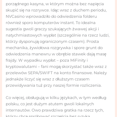
porządnego kasyna, w którym można bez napięcia
skupić się na rozrywce. Idąc wraz z duchem periodu,
NVCasino wprowadziło do odwiedzenia folderu
również sporo komputerów instant. To idealna
sugestia gwoli graczy szukających żwawej akcji i
natychmiastowych wypłat (szczególnie na rzecz ludzi,
którzy dysponują ograniczonym czasem). Prosta
mechanika, żywiołowa rozgrywka i spore grunt do
odwiedzenia manewru w obrębie stawek dają masę
frajdy. W wypadku wypłat – poza MiFinity i
kryptowalutami – fani mogą skorzystać także wraz z
przelewów SEPA/SWIFT na konto finansowe. Należy
jednakże liczyć się wraz z dłuższym czasem
przewidywania tuż przy naszej formie rozliczenia.
Co więcej, obsługują w kilku językach, w tym według
polsku, co jest dużym atutem gwoli lokalnych
internautów. Owo prawdziwa gratka na rzecz tych,
którzy chcą spróbować szczęścia bez ryzyka.