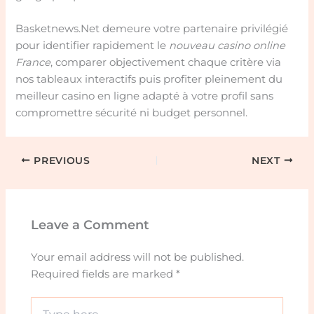
Basketnews.Net demeure votre partenaire privilégié
pour identifier rapidement le
nouveau casino online
France
, comparer objectivement chaque critère via
nos tableaux interactifs puis profiter pleinement du
meilleur casino en ligne adapté à votre profil sans
compromettre sécurité ni budget personnel.
PREVIOUS
NEXT
Leave a Comment
Your email address will not be published.
Required fields are marked
*
Type