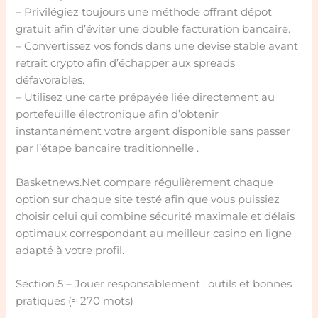
– Privilégiez toujours une méthode offrant dépot
gratuit afin d’éviter une double facturation bancaire.
– Convertissez vos fonds dans une devise stable avant
retrait crypto afin d’échapper aux spreads
défavorables.
– Utilisez une carte prépayée liée directement au
portefeuille électronique afin d’obtenir
instantanément votre argent disponible sans passer
par l’étape bancaire traditionnelle .
Basketnews.Net compare régulièrement chaque
option sur chaque site testé afin que vous puissiez
choisir celui qui combine sécurité maximale et délais
optimaux correspondant au meilleur casino en ligne
adapté à votre profil.
Section 5 – Jouer responsablement : outils et bonnes
pratiques (≈ 270 mots)