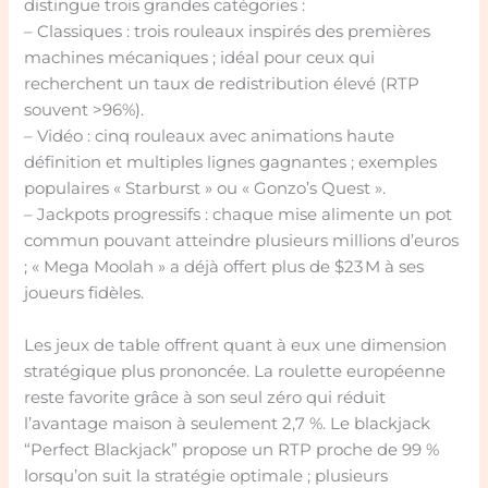
distingue trois grandes catégories :
– Classiques : trois rouleaux inspirés des premières
machines mécaniques ; idéal pour ceux qui
recherchent un taux de redistribution élevé (RTP
souvent >96%).
– Vidéo : cinq rouleaux avec animations haute
définition et multiples lignes gagnantes ; exemples
populaires « Starburst » ou « Gonzo’s Quest ».
– Jackpots progressifs : chaque mise alimente un pot
commun pouvant atteindre plusieurs millions d’euros
; « Mega Moolah » a déjà offert plus de $23 M à ses
joueurs fidèles.
Les jeux de table offrent quant à eux une dimension
stratégique plus prononcée. La roulette européenne
reste favorite grâce à son seul zéro qui réduit
l’avantage maison à seulement 2,7 %. Le blackjack
“Perfect Blackjack” propose un RTP proche de 99 %
lorsqu’on suit la stratégie optimale ; plusieurs