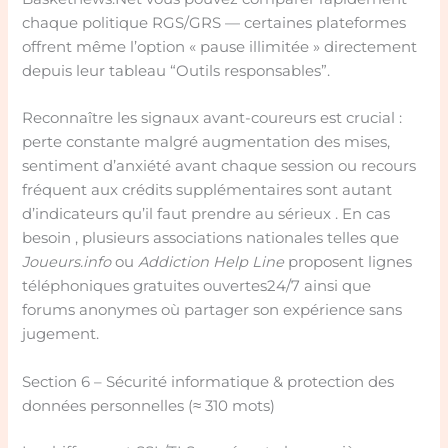
chaque politique RGS/GRS — certaines plateformes
offrent même l’option « pause illimitée » directement
depuis leur tableau “Outils responsables”.
Reconnaître les signaux avant-coureurs est crucial :
perte constante malgré augmentation des mises,
sentiment d’anxiété avant chaque session ou recours
fréquent aux crédits supplémentaires sont autant
d’indicateurs qu’il faut prendre au sérieux . En cas
besoin , plusieurs associations nationales telles que
Joueurs.info
ou
Addiction Help Line
proposent lignes
téléphoniques gratuites ouvertes24/7 ainsi que
forums anonymes où partager son expérience sans
jugement.
Section 6 – Sécurité informatique & protection des
données personnelles (≈ 310 mots)