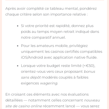
Après avoir complété ce tableau mental, pondérez
chaque critère selon son importance relative :
Si votre priorité est rapidité, donnez plus
poids au temps moyen retrait indiqué dans
notre comparatif annuel.
Pour les amateurs mobile, privilégiez
uniquement les casinos certifiés compatibles
iOS/Android avec application native fluide.
Lorsque votre budget reste limité (<€50),
orientez-vous vers ceux proposant
bonus
sans dépôt
modérés couplés à faibles
exigences
wagering
.
En croisant ces éléments avec nos évaluations
détaillées — notamment celles concernant
nouveau
site de casino online
récemment lancé — vous serez