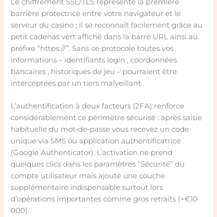
Le chiffrement SSL/TLS représente la première
barrière protectrice entre votre navigateur et le
serveur du casino ; il se reconnaît facilement grâce au
petit cadenas vert affiché dans la barre URL ainsi au
préfixe “https://”. Sans ce protocole toutes vos
informations – identifiants login , coordonnées
bancaires , historiques de jeu – pourraient être
interceptées par un tiers malveillant .
L’authentification à deux facteurs (2FA) renforce
considérablement ce périmètre sécurisé : après saisie
habituelle du mot‑de‑passe vous recevez un code
unique via SMS ou application authentificatrice
(Google Authenticator). L’activation ne prend
quelques clics dans les paramètres “Sécurité” du
compte utilisateur mais ajoute une couche
supplémentaire indispensable surtout lors
d’opérations importantes comme gros retraits (>€10
000).