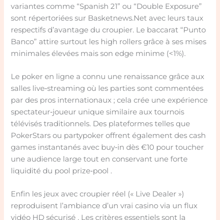
variantes comme “Spanish 21” ou “Double Exposure”
sont répertoriées sur Basketnews.Net avec leurs taux
respectifs d’avantage du croupier. Le baccarat “Punto
Banco” attire surtout les high rollers grâce à ses mises
minimales élevées mais son edge minime (<1%).
Le poker en ligne a connu une renaissance grâce aux
salles live‑streaming où les parties sont commentées
par des pros internationaux ; cela crée une expérience
spectateur‑joueur unique similaire aux tournois
télévisés traditionnels. Des plateformes telles que
PokerStars ou partypoker offrent également des cash
games instantanés avec buy‑in dès €10 pour toucher
une audience large tout en conservant une forte
liquidité du pool prize‑pool .
Enfin les jeux avec croupier réel (« Live Dealer »)
reproduisent l’ambiance d’un vrai casino via un flux
vidéo HD sécurisé . Les critères essentiels sont la