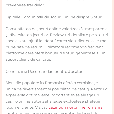
prevenirea fraudelor.
Opiniile Comunității de Jocuri Online despre Sloturi
Comunitatea de jocuri online valorizează transparența
și diversitatea jocurilor. Review-uri detaliate pe site-uri
specializate ajută la identificarea sloturilor cu cele mai
bune rate de return. Utilizatorii recomandă frecvent
platforme care oferă bonusuri sloturi generoase și un
suport client de calitate.
Concluzii și Recomandări pentru Jucători
Sloturile populare în România oferă o combinație
unică de divertisment și posibilități de câștig. Pentru o
experiență optimă, este important să se aleagă un
casino online autorizat și să se exploateze strategii
jocuri eficiente. Vizitați
cazinouri noi online romania
pentru a descoperi cele mai recente oferte și titluri