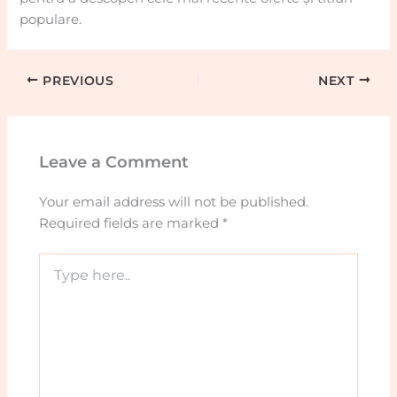
populare.
PREVIOUS
NEXT
Leave a Comment
Your email address will not be published.
Required fields are marked
*
Type
here..