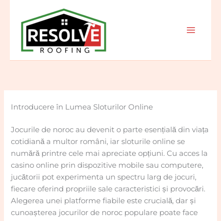
Skip
to
content
Introducere în Lumea Sloturilor Online
Jocurile de noroc au devenit o parte esențială din viața
cotidiană a multor români, iar sloturile online se
numără printre cele mai apreciate opțiuni. Cu acces la
casino online prin dispozitive mobile sau computere,
jucătorii pot experimenta un spectru larg de jocuri,
fiecare oferind propriile sale caracteristici și provocări.
Alegerea unei platforme fiabile este crucială, dar și
cunoașterea jocurilor de noroc populare poate face