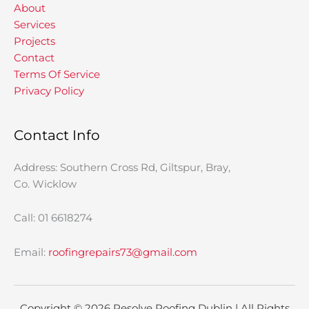
About
Services
Projects
Contact
Terms Of Service
Privacy Policy
Contact Info
Address: Southern Cross Rd, Giltspur, Bray,
Co. Wicklow
Call: 01 6618274
Email:
roofingrepairs73@gmail.com
Copyright © 2026 Resolve Roofing Dublin | All Rights