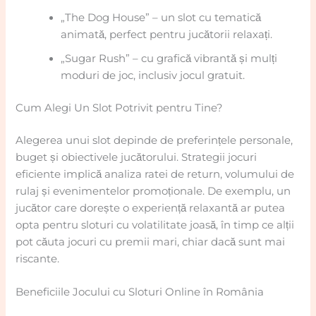
„The Dog House” – un slot cu tematică
animată, perfect pentru jucătorii relaxați.
„Sugar Rush” – cu grafică vibrantă și mulți
moduri de joc, inclusiv jocul gratuit.
Cum Alegi Un Slot Potrivit pentru Tine?
Alegerea unui slot depinde de preferințele personale,
buget și obiectivele jucătorului. Strategii jocuri
eficiente implică analiza ratei de return, volumului de
rulaj și evenimentelor promoționale. De exemplu, un
jucător care dorește o experiență relaxantă ar putea
opta pentru sloturi cu volatilitate joasă, în timp ce alții
pot căuta jocuri cu premii mari, chiar dacă sunt mai
riscante.
Beneficiile Jocului cu Sloturi Online în România