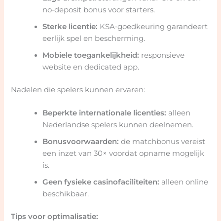
no‑deposit bonus voor starters.
Sterke licentie:
KSA‑goedkeuring garandeert
eerlijk spel en bescherming.
Mobiele toegankelijkheid:
responsieve
website en dedicated app.
Nadelen die spelers kunnen ervaren:
Beperkte internationale licenties:
alleen
Nederlandse spelers kunnen deelnemen.
Bonusvoorwaarden:
de matchbonus vereist
een inzet van 30× voordat opname mogelijk
is.
Geen fysieke casinofaciliteiten:
alleen online
beschikbaar.
Tips voor optimalisatie: