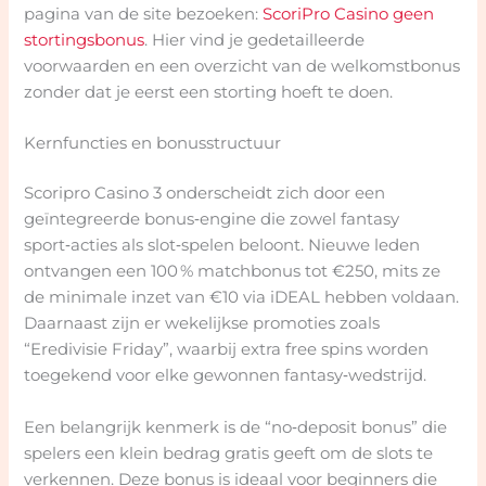
pagina van de site bezoeken:
ScoriPro Casino geen
stortingsbonus
. Hier vind je gedetailleerde
voorwaarden en een overzicht van de welkomstbonus
zonder dat je eerst een storting hoeft te doen.
Kernfuncties en bonusstructuur
Scoripro Casino 3 onderscheidt zich door een
geïntegreerde bonus‑engine die zowel fantasy
sport‑acties als slot‑spelen beloont. Nieuwe leden
ontvangen een 100 % matchbonus tot €250, mits ze
de minimale inzet van €10 via iDEAL hebben voldaan.
Daarnaast zijn er wekelijkse promoties zoals
“Eredivisie Friday”, waarbij extra free spins worden
toegekend voor elke gewonnen fantasy‑wedstrijd.
Een belangrijk kenmerk is de “no‑deposit bonus” die
spelers een klein bedrag gratis geeft om de slots te
verkennen. Deze bonus is ideaal voor beginners die