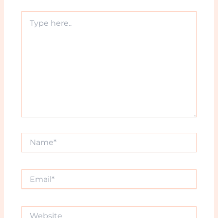
Type
here..
Name*
Email*
Website