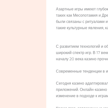
Азартные игры имеют глубок
таких как Месопотамия и Др
были связаны с ритуалами и
такие культурные явления, к
С развитием технологий и о
широкий спектр игр. В 17 в
началу 20 века казино прочн
Современные тенденции в и
Сегодня казино адаптирова
приложений. Онлайн-казино 
изменение в подходе к играм