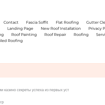
Contact
Fascia Soffit
Flat Roofing
Gutter Cl
Landing Page
New Roof Installation
Privacy P
ng
Roof Painting
Roof Repair
Roofing
Serv
iled Roofing
 казино секреты успеха из первых уст
гр