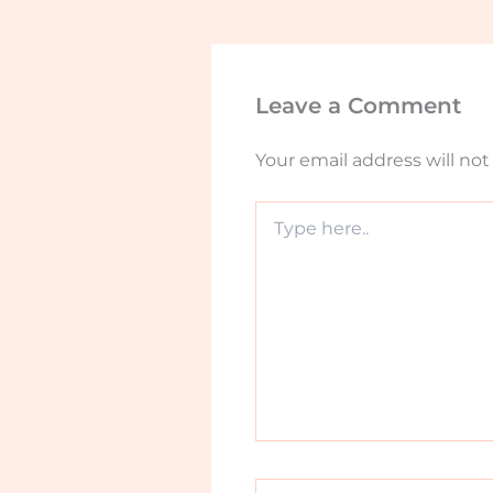
Leave a Comment
Your email address will not
Type
here..
Name*