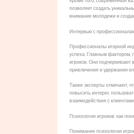
Кроме того, современные ка
позволяет создать уникальн
внимание молодежи и созда
Интервью с профессионалам
Профессионалы игорной инду
успеха. Главным фактором, 
игроков. Они подчеркивают 
привлечения и удержания кл
Также эксперты отмечают, ч
повысить интерес пользовате
взаимодействия с клиентами
Психология игроков: как по
Понимание психологии игрок