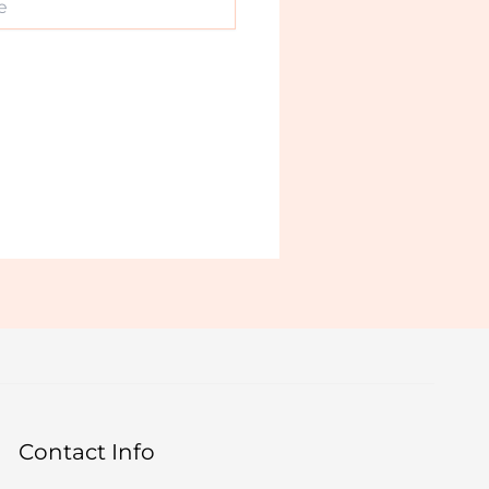
Contact Info