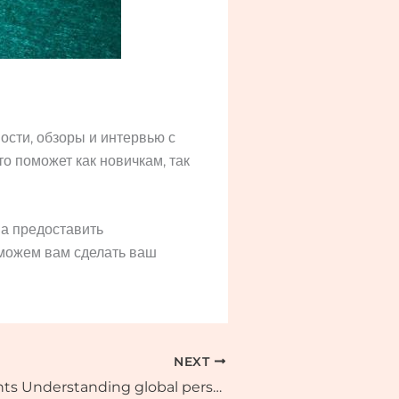
ости, обзоры и интервью с
 поможет как новичкам, так
ва предоставить
оможем вам сделать ваш
NEXT
Cultural insights Understanding global perspectives on gambling with chicken road