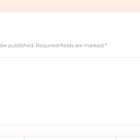
 be published.
Required fields are marked
*
Email*
Website