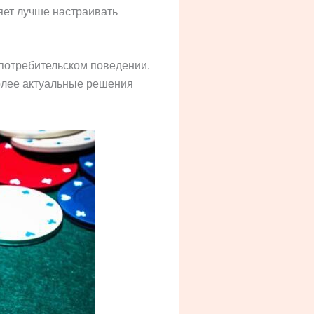
яет лучше настраивать
 потребительском поведении.
более актуальные решения