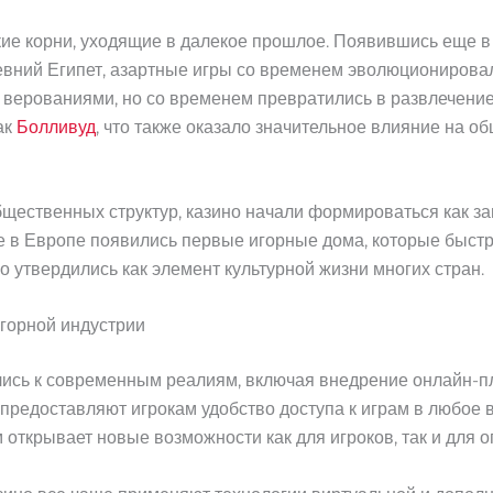
ие корни, уходящие в далекое прошлое. Появившись еще в
евний Египет, азартные игры со временем эволюционирова
 верованиями, но со временем превратились в развлечение
ак
Болливуд
, что также оказало значительное влияние на о
бщественных структур, казино начали формироваться как з
еке в Европе появились первые игорные дома, которые быст
о утвердились как элемент культурной жизни многих стран.
горной индустрии
лись к современным реалиям, включая внедрение онлайн-
предоставляют игрокам удобство доступа к играм в любое 
 открывает новые возможности как для игроков, так и для о